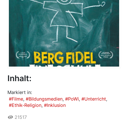
Inhalt:
Markiert in:
Filme
Bildungsmedien
PoWi
Unterricht
Ethik-Religion
Inklusion
21517