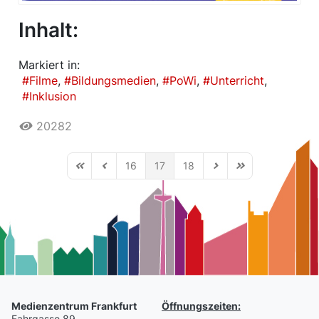
Inhalt:
Markiert in:
Filme
Bildungsmedien
PoWi
Unterricht
Inklusion
20282
16
17
18
First Page
Previous Page
Next Page
Last Page
Medienzentrum Frankfurt
Öffnungszeiten:
Fahrgasse 89