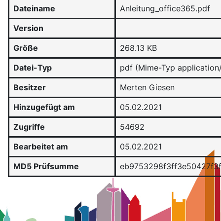
Dateiname
Anleitung_office365.pdf
Version
Größe
268.13 KB
Datei-Typ
pdf (Mime-Typ application
Besitzer
Merten Giesen
Hinzugefügt am
05.02.2021
Zugriffe
54692
Bearbeitet am
05.02.2021
MD5 Prüfsumme
eb9753298f3ff3e50427f3