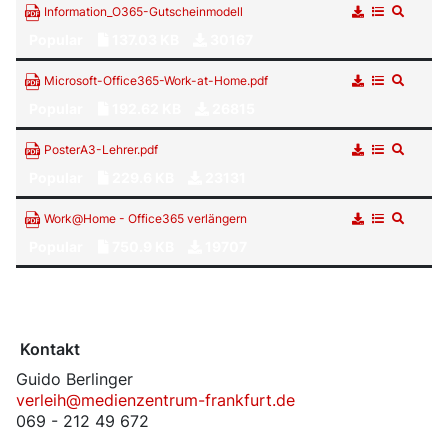
Information_O365-Gutscheinmodell
Popular
137.03 KB
30167
Microsoft-Office365-Work-at-Home.pdf
Popular
192.62 KB
26815
PosterA3-Lehrer.pdf
Popular
229.6 KB
23131
Work@Home - Office365 verlängern
Popular
750.9 KB
19707
Kontakt
Guido Berlinger
verleih@medienzentrum-frankfurt.de
069 - 212 49 672