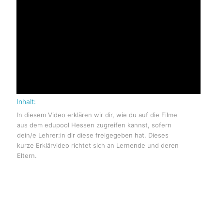
Inhalt:
In diesem Video erklären wir dir, wie du auf die Filme
aus dem edupool Hessen zugreifen kannst, sofern
dein/e Lehrer:in dir diese freigegeben hat. Dieses
kurze Erklärvideo richtet sich an Lernende und deren
Eltern.