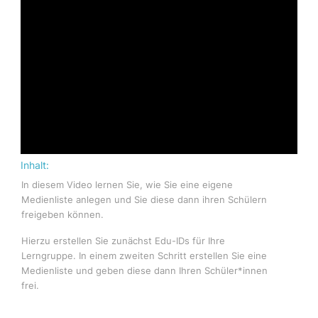
Inhalt:
In diesem Video lernen Sie, wie Sie eine eigene
Medienliste anlegen und Sie diese dann ihren Schülern
freigeben können.
Hierzu erstellen Sie zunächst Edu-IDs für Ihre
Lerngruppe. In einem zweiten Schritt erstellen Sie eine
Medienliste und geben diese dann Ihren Schüler*innen
frei.