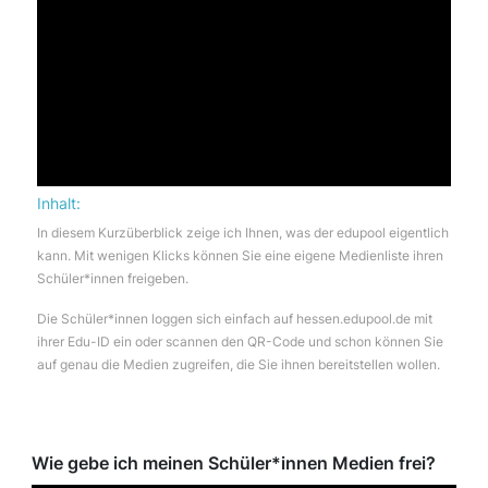
Inhalt:
In diesem Kurzüberblick zeige ich Ihnen, was der edupool eigentlich
kann. Mit wenigen Klicks können Sie eine eigene Medienliste ihren
Schüler*innen freigeben.
Die Schüler*innen loggen sich einfach auf hessen.edupool.de mit
ihrer Edu-ID ein oder scannen den QR-Code und schon können Sie
auf genau die Medien zugreifen, die Sie ihnen bereitstellen wollen.
Wie gebe ich meinen Schüler*innen Medien frei?