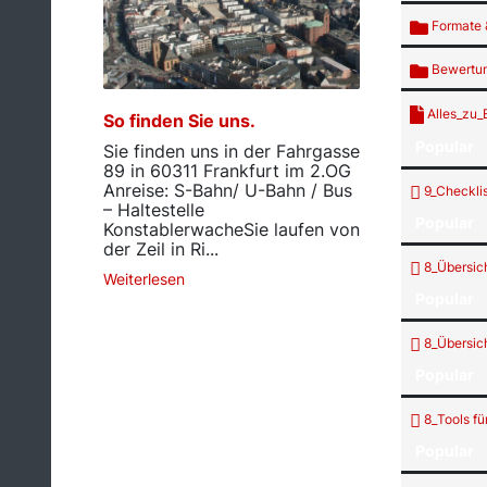
Formate 
Bewertung
Alles_zu_
So finden Sie uns.
Popular
Sie finden uns in der Fahrgasse
89 in 60311 Frankfurt im 2.OG
Anreise: S-Bahn/ U-Bahn / Bus
9_Checklis
– Haltestelle
Popular
KonstablerwacheSie laufen von
der Zeil in Ri...
8_Übersich
Weiterlesen
Popular
8_Übersich
Popular
8_Tools fü
Popular