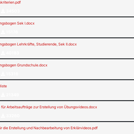
kriterien.pdf
34503
ngsbogen Sek I.docx
15176
gsbogen Lehrkräfte, Studierende, Sek II.docx
40183
ngsbogen Grundschule.docx
15316
liste
21349
 für Arbeitsaufträge zur Erstellung von Übungsvideos.docx
33260
ür die Erstellung und Nachbearbeitung von Erklärvideos.pdf