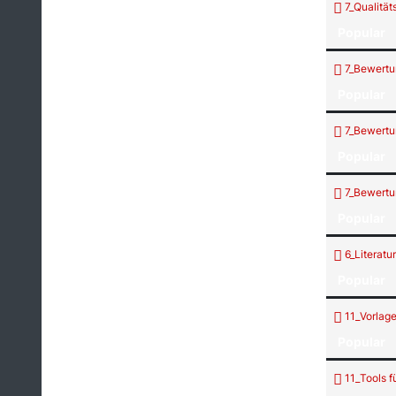
7_Qualitäts
Popular
7_Bewertu
Popular
7_Bewertun
Popular
7_Bewertu
Popular
6_Literatur
Popular
11_Vorlage
Popular
11_Tools f