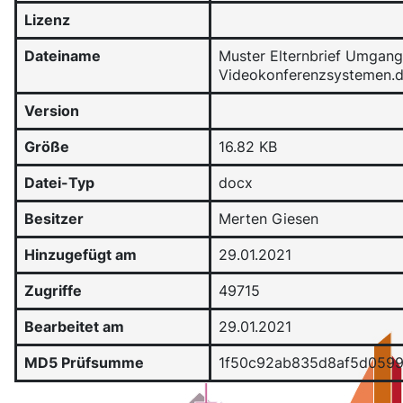
Lizenz
Dateiname
Muster Elternbrief Umgang
Videokonferenzsystemen.
Version
Größe
16.82 KB
Datei-Typ
docx
Besitzer
Merten Giesen
Hinzugefügt am
29.01.2021
Zugriffe
49715
Bearbeitet am
29.01.2021
MD5 Prüfsumme
1f50c92ab835d8af5d059