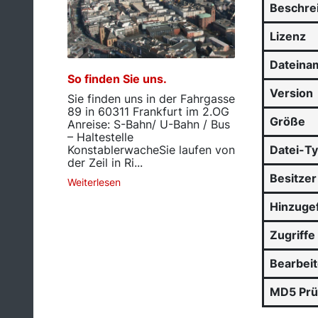
Beschre
Lizenz
Dateina
So finden Sie uns.
Version
Sie finden uns in der Fahrgasse
89 in 60311 Frankfurt im 2.OG
Größe
Anreise: S-Bahn/ U-Bahn / Bus
– Haltestelle
KonstablerwacheSie laufen von
Datei-T
der Zeil in Ri...
Besitzer
Weiterlesen
Hinzuge
Zugriffe
Bearbei
MD5 Pr