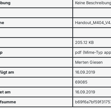
ibung
Keine Beschreibun
me
Handout_M404_V4.
205.12 KB
yp
pdf (Mime-Typ appl
Merten Giesen
fügt am
16.09.2019
69085
tet am
16.09.2019
üfsumme
b69f6a7bf59f317