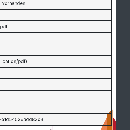
g vorhanden
pdf
ication/pdf)
57e1d54026add83c9