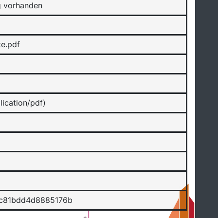
g vorhanden
te.pdf
ication/pdf)
9c81bdd4d8885176b