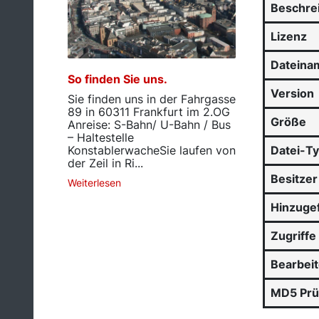
Beschre
Lizenz
Dateina
So finden Sie uns.
Version
Sie finden uns in der Fahrgasse
89 in 60311 Frankfurt im 2.OG
Größe
Anreise: S-Bahn/ U-Bahn / Bus
– Haltestelle
KonstablerwacheSie laufen von
Datei-T
der Zeil in Ri...
Besitzer
Weiterlesen
Hinzuge
Zugriffe
Bearbei
MD5 Pr