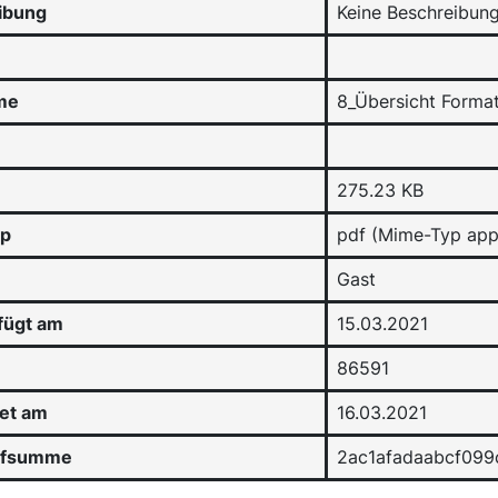
ibung
Keine Beschreibun
me
8_Übersicht Forma
275.23 KB
yp
pdf (Mime-Typ appl
Gast
fügt am
15.03.2021
86591
tet am
16.03.2021
üfsumme
2ac1afadaabcf09