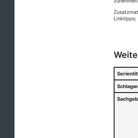
zunehmen. 
Zusatzmate
Linktipps;
Weite
Serientit
Schlagw
Sachgeb