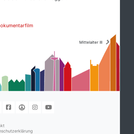
okumentarfilm
Mittelalter III
akt
nschutzerklärung