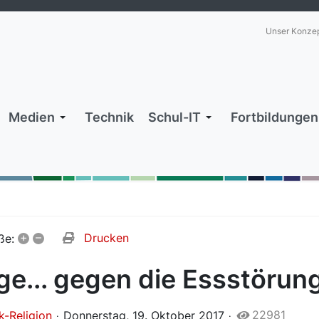
Unser Konze
Medien
Technik
Schul-IT
Fortbildungen
+
–
Drucken
ße:
ge... gegen die Essstörun
22981
k-Religion
Donnerstag, 19. Oktober 2017