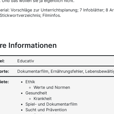
Und das wollen sie ja eigentlich nicht.
rial: Vorschläge zur Unterrichtsplanung; 7 Infoblätter; 8 A
 Stickwortverzeichnis; Filminfos.
re Informationen
el:
Educativ
orte:
Dokumentarfilm, Ernährungsfehler, Lebensbewälti
iete:
Ethik
Werte und Normen
Gesundheit
Krankheit
Spiel- und Dokumentarfilm
Sucht und Prävention