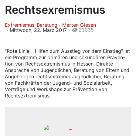
Rechtsexremismus
Extremismus
Beratung
Merten Giesen
23035
Mittwoch, 22. März 2017
"Rote Linie – Hilfen zum Ausstieg vor dem Einstieg" ist
​
ein Pro­gramm zur pri­mä­ren und se­kun­dären Prä­ven­
tion von Rechts­ex­trem­is­mus in Hessen. Direkte
Ansprache von Jugendlichen, Beratung von Eltern und
Angehörigen rechtsextremer Jugendlicher, Beratung
von Fachkräften der Jugend- und Sozialarbeit,
Vorträge und Workshops zur Prävention von
Rechtsextremismus.