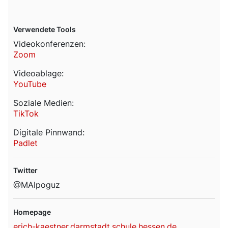
Verwendete Tools
Videokonferenzen:
Zoom
Videoablage:
YouTube
Soziale Medien:
TikTok
Digitale Pinnwand:
Padlet
Twitter
@MAlpoguz
Homepage
erich-kaestner.darmstadt.schule.hessen.de