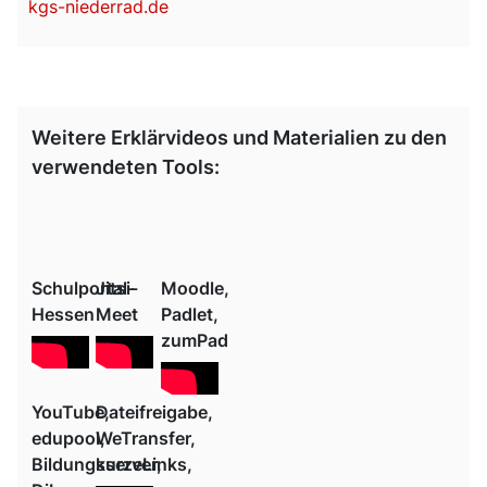
kgs-niederrad.de
Weitere Erklärvideos und Materialien zu den
verwendeten Tools:
Schulportal-
Jitsi-
Moodle,
Hessen
Meet
Padlet,
zumPad
YouTube,
Dateifreigabe,
edupool,
WeTransfer,
Bildungsserver,
kurzeLinks,