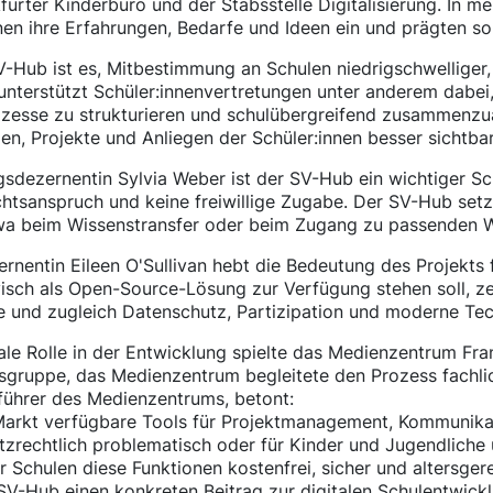
urter Kinderbüro und der Stabsstelle Digitalisierung. In m
nen ihre Erfahrungen, Bedarfe und Ideen ein und prägten s
V-Hub ist es, Mitbestimmung an Schulen niedrigschwelliger,
unterstützt Schüler:innenvertretungen unter anderem dabei
zesse zu strukturieren und schulübergreifend zusammenzuar
n, Projekte und Anliegen der Schüler:innen besser sichtba
gsdezernentin Sylvia Weber ist der SV-Hub ein wichtiger Sc
chtsanspruch und keine freiwillige Zugabe. Der SV-Hub setz
wa beim Wissenstransfer oder beim Zugang zu passenden W
ernentin Eileen O'Sullivan hebt die Bedeutung des Projekts 
visch als Open-Source-Lösung zur Verfügung stehen soll, z
e und zugleich Datenschutz, Partizipation und moderne T
ale Rolle in der Entwicklung spielte das Medienzentrum Fran
sgruppe, das Medienzentrum begleitete den Prozess fachlic
führer des Medienzentrums, betont:
Markt verfügbare Tools für Projektmanagement, Kommunikat
zrechtlich problematisch oder für Kinder und Jugendliche 
r Schulen diese Funktionen kostenfrei, sicher und altersge
 SV-Hub einen konkreten Beitrag zur digitalen Schulentwickl