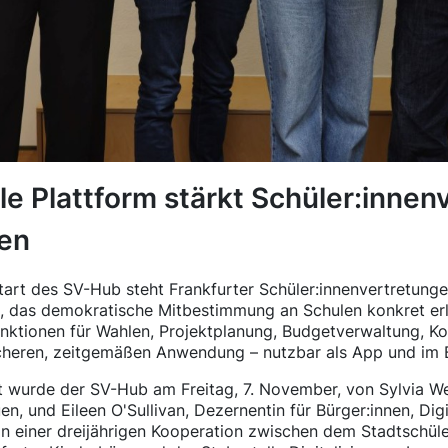
ale Plattform stärkt Schüler:inne
en
art des SV-Hub steht Frankfurter Schüler:innenvertretunge
, das demokratische Mitbestimmung an Schulen konkret erle
nktionen für Wahlen, Projektplanung, Budgetverwaltung, K
sicheren, zeitgemäßen Anwendung – nutzbar als App und im 
t wurde der SV-Hub am Freitag, 7. November, von Sylvia We
n, und Eileen O'Sullivan, Dezernentin für Bürger:innen, Dig
in einer dreijährigen Kooperation zwischen dem Stadtschül