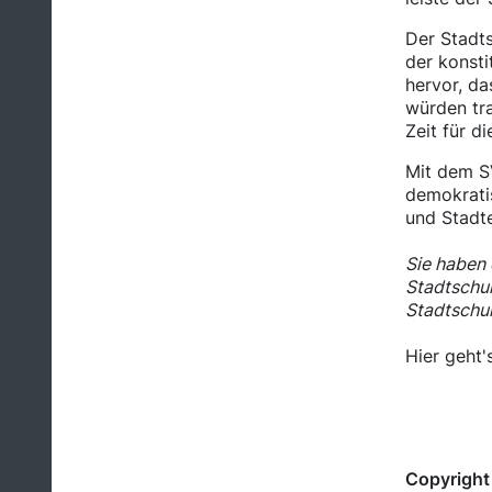
Der Stadts
der konst
hervor, da
würden tra
Zeit für d
Mit dem SV
demokrati
und Stadt
Sie haben 
Stadtschul
Stadtschul
Hier geht
Copyright