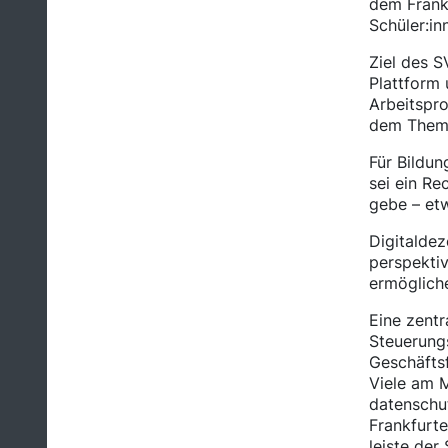
dem Frankf
Schüler:in
Ziel des S
Plattform 
Arbeitspro
dem Theme
Für Bildun
sei ein Re
gebe – et
Digitaldez
perspekti
ermöglich
Eine zentr
Steuerung
Geschäfts
Viele am 
datenschut
Frankfurte
leiste der