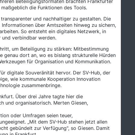
ehreren Beteiligungsformaten brachten Frankfurter
o maßgeblich die Funktionen des Tools.
 transparenter und nachhaltiger zu gestalten. Die
, Informationen über Amtszeiten hinweg zu sichern,
beiten. So entsteht ein digitales Netzwerk, in
r und verbindbar werden.
hritt, um Beteiligung zu stärken: Mitbestimmung
e genau dort an, wo es bislang strukturelle Hürden
erkzeugen für Organisation und Kommunikation.
für digitale Souveränität hervor. Der SV-Hub, der
eige, wie kommunale Kooperation Innovation
echnologie zusammenbringe.
kfurt. Über drei Jahre tagte hier die
h und organisatorisch. Merten Giesen,
ion oder Umfragen seien teuer,
ungeeignet. „Mit dem SV-Hub stehen jetzt allen
recht gebündelt zur Verfügung", so Giesen. Damit
ung in Frankfurt.