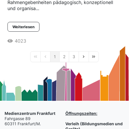
Rahmengebenheiten pädagogisch, konzeptionell
und organisa...
Weiterlesen
4023
1
2
3
First Page
Previous Page
Next Page
Last Page
Medienzentrum Frankfurt
Öffnungszeiten:
Fahrgasse 89
60311 Frankfurt/M.
Verleih (Bildungsmedien und
Geräte)