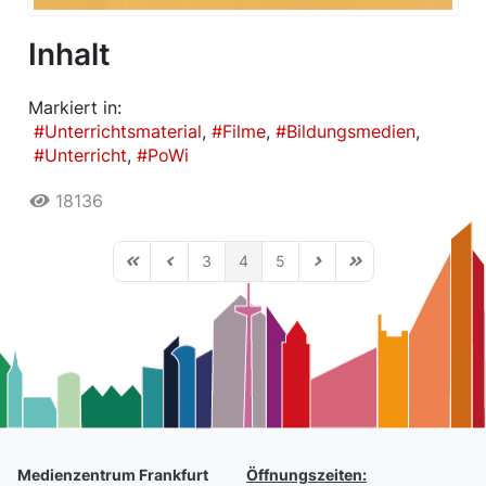
Inhalt
Markiert in:
Unterrichtsmaterial
Filme
Bildungsmedien
Unterricht
PoWi
18136
3
4
5
First Page
Previous Page
Next Page
Last Page
Medienzentrum Frankfurt
Öffnungszeiten: