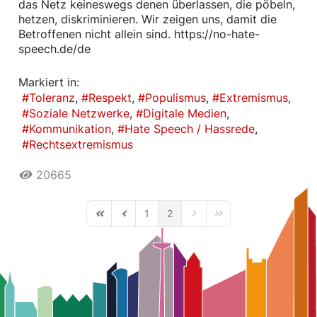
das Netz keineswegs denen überlassen, die pöbeln,
hetzen, diskriminieren. Wir zeigen uns, damit die
Betroffenen nicht allein sind. https://no-hate-
speech.de/de
Markiert in:
Toleranz
Respekt
Populismus
Extremismus
Soziale Netzwerke
Digitale Medien
Kommunikation
Hate Speech / Hassrede
Rechtsextremismus
20665
1
2
First Page
Previous Page
Next Page
Last Page