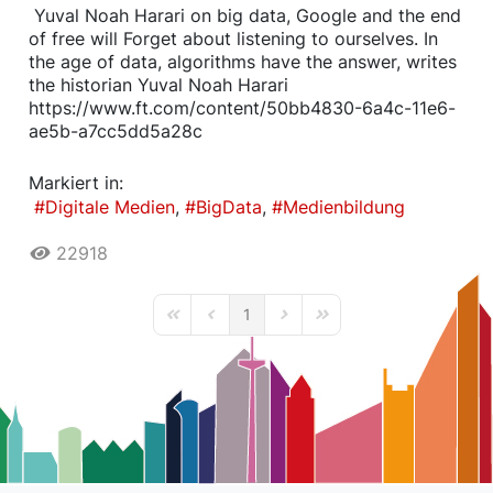
​ Yuval Noah Harari on big data, Google and the end
of free will Forget about listening to ourselves. In
the age of data, algorithms have the answer, writes
the historian Yuval Noah Harari
https://www.ft.com/content/50bb4830-6a4c-11e6-
ae5b-a7cc5dd5a28c
Markiert in:
Digitale Medien
BigData
Medienbildung
22918
1
First Page
Previous Page
Next Page
Last Page