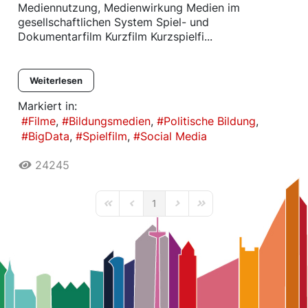
Mediennutzung, Medienwirkung Medien im
gesellschaftlichen System Spiel- und
Dokumentarfilm Kurzfilm Kurzspielfi...
Weiterlesen
Markiert in:
Filme
Bildungsmedien
Politische Bildung
BigData
Spielfilm
Social Media
24245
1
First Page
Previous Page
Next Page
Last Page