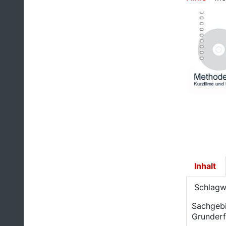
Inhalt
​ Schlagw
Sachgebi
Grunderf