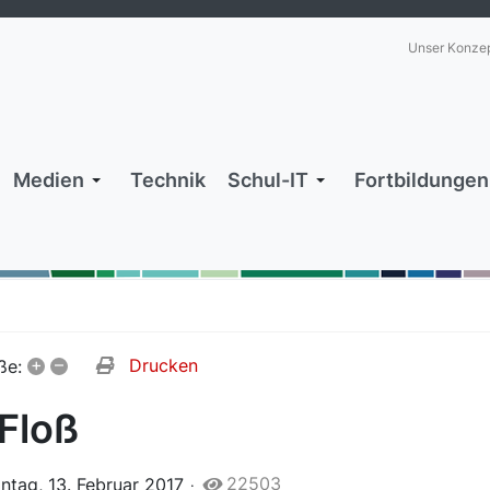
Unser Konze
Medien
Technik
Schul-IT
Fortbildungen
+
–
Drucken
ße:
Floß
22503
ntag, 13. Februar 2017