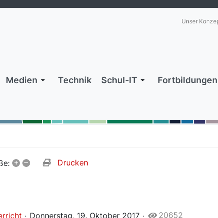
Unser Konze
Medien
Technik
Schul-IT
Fortbildungen
+
–
Drucken
ße:
20652
rricht
Donnerstag, 19. Oktober 2017