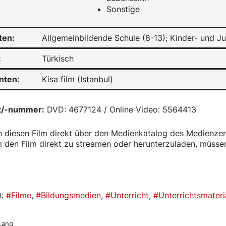
Sonstige
ten:
Allgemeinbildende Schule (8-13); Kinder- und J
:
Türkisch
nten:
Kisa film (Istanbul)
t/-nummer:
DVD: 4677124 / Online Video: 5564413
n diesen Film direkt über den Medienkatalog des Medienze
 den Film direkt zu streamen oder herunterzuladen, müssen
talog
:
Filme
Bildungsmedien
Unterricht
Unterrichtsmateri
 Lang