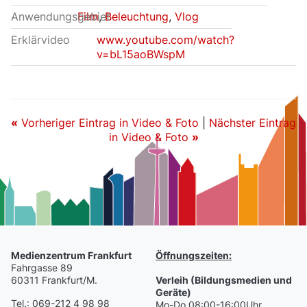
Anwendungsgebiet
Film
,
Beleuchtung
,
Vlog
Erklärvideo
www.youtube.com/watch?
v=bL15aoBWspM
«
Vorheriger Eintrag in Video & Foto
|
Nächster Eintrag
in Video & Foto
»
Medienzentrum Frankfurt
Öffnungszeiten:
Fahrgasse 89
60311 Frankfurt/M.
Verleih (Bildungsmedien und
Geräte)
Tel.: 069-212 4 98 98
Mo-Do 08:00-16:00Uhr