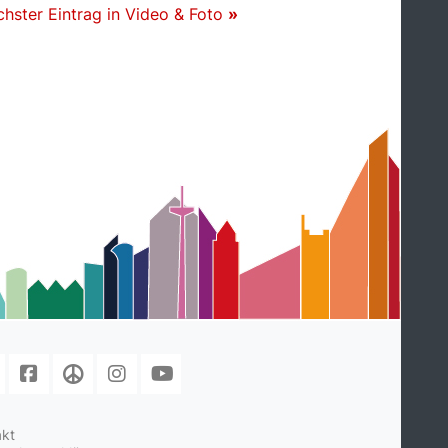
hster Eintrag in Video & Foto
»
akt