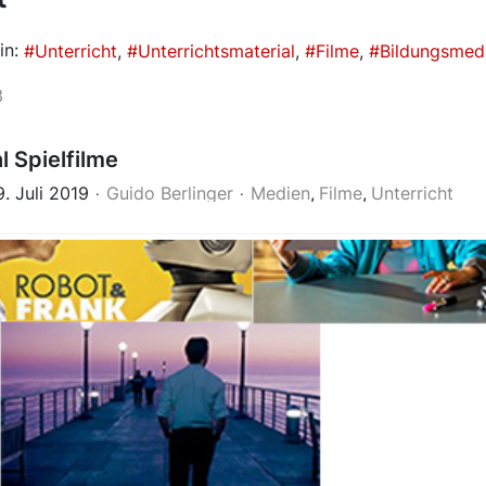
in:
Unterricht
Unterrichtsmaterial
Filme
Bildungsmed
3
 Spielfilme
9. Juli 2019
Guido Berlinger
Medien
Filme
Unterricht