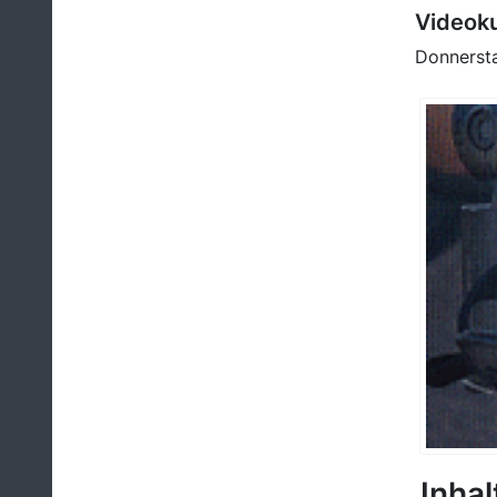
Videoku
Donnersta
Inhal