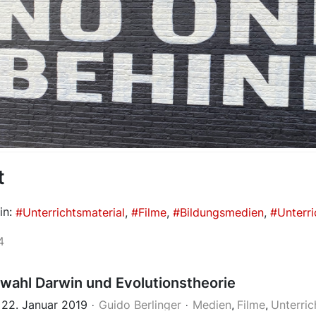
t
in:
Unterrichtsmaterial
Filme
Bildungsmedien
Unterri
4
swahl Darwin und Evolutionstheorie
 22. Januar 2019
Guido Berlinger
Medien
Filme
Unterric