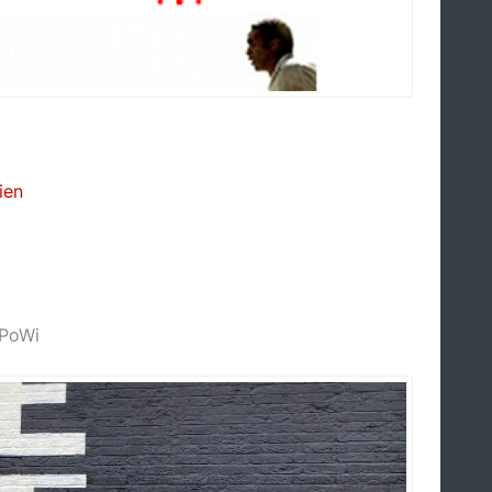
ien
PoWi