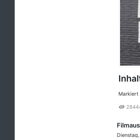
Inhal
Markiert 
2844
​Filmau
Dienstag,