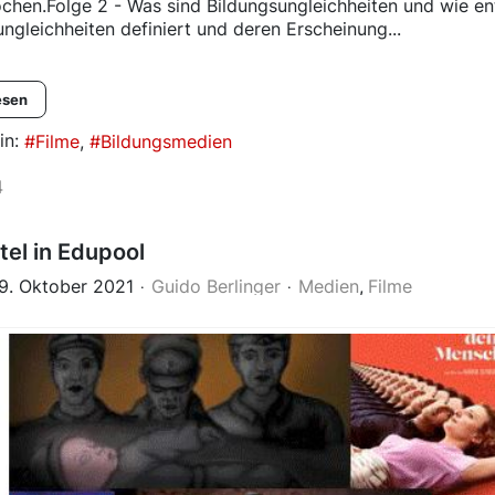
chen.Folge 2 - Was sind Bildungsungleichheiten und wie ents
ngleichheiten definiert und deren Erscheinung...
esen
in:
Filme
Bildungsmedien
4
tel in Edupool
29. Oktober 2021
Guido Berlinger
Medien
Filme