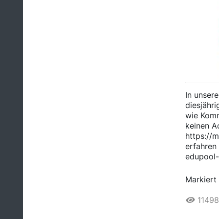
In unser
diesjähr
wie Komm,
keinen Ac
https://
erfahren
edupool
Markiert 
11498