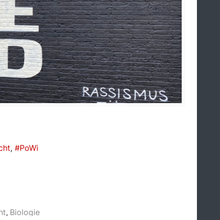
cht
PoWi
ht
Biologie