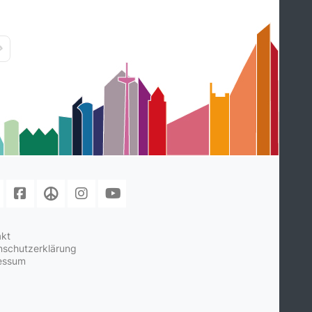
age
ast Page
akt
nschutzerklärung
essum