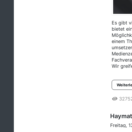
Es gibt 
bietet e
Möglichk
einem Th
umsetzen
Medienze
Fachveran
Wir greif
Weiterl
3275
Haymat
Freitag, 