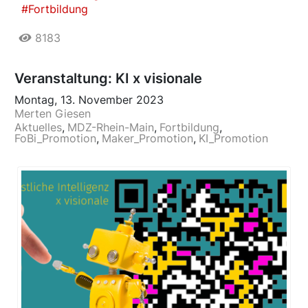
Fortbildung
8183
Veranstaltung: KI x visionale
Montag, 13. November 2023
Merten Giesen
Aktuelles
MDZ-Rhein-Main
Fortbildung
FoBi_Promotion
Maker_Promotion
KI_Promotion