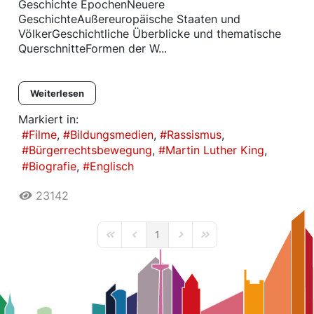
Geschichte EpochenNeuere
GeschichteAußereuropäische Staaten und
VölkerGeschichtliche Überblicke und thematische
QuerschnitteFormen der W...
Weiterlesen
Markiert in:
Filme
Bildungsmedien
Rassismus
Bürgerrechtsbewegung
Martin Luther King
Biografie
Englisch
23142
1
First Page
Previous Page
Next Page
Last Page