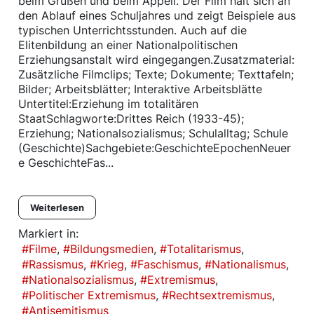
beim Grüßen und beim Appell. Der Film hält sich an
den Ablauf eines Schuljahres und zeigt Beispiele aus
typischen Unterrichtsstunden. Auch auf die
Elitenbildung an einer Nationalpolitischen
Erziehungsanstalt wird eingegangen.Zusatzmaterial:
Zusätzliche Filmclips; Texte; Dokumente; Texttafeln;
Bilder; Arbeitsblätter; Interaktive Arbeitsblätte
Untertitel:Erziehung im totalitären
StaatSchlagworte:Drittes Reich (1933-45);
Erziehung; Nationalsozialismus; Schulalltag; Schule
(Geschichte)Sachgebiete:GeschichteEpochenNeuer
e GeschichteFas...
Weiterlesen
Markiert in:
Filme
Bildungsmedien
Totalitarismus
Rassismus
Krieg
Faschismus
Nationalismus
Nationalsozialismus
Extremismus
Politischer Extremismus
Rechtsextremismus
Antisemitismus