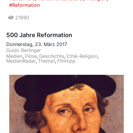
Reformation
21890
500 Jahre Reformation
Donnerstag, 23. März 2017
Guido Berlinger
Medien
Filme
Geschichte
Ethik-Religion
MedienRadar
Thema1
Filmtipp