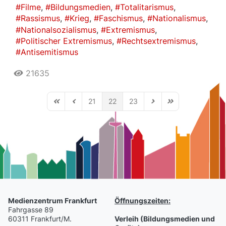
Filme
Bildungsmedien
Totalitarismus
Rassismus
Krieg
Faschismus
Nationalismus
Nationalsozialismus
Extremismus
Politischer Extremismus
Rechtsextremismus
Antisemitismus
21635
21
22
23
First Page
Previous Page
Next Page
Last Page
Medienzentrum Frankfurt
Öffnungszeiten:
Fahrgasse 89
60311 Frankfurt/M.
Verleih (Bildungsmedien und