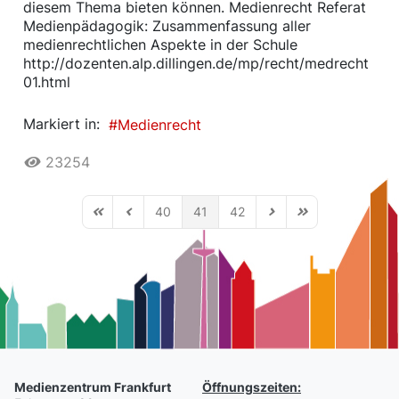
diesem Thema bieten können. Medienrecht Referat
Medienpädagogik: Zusammenfassung aller
medienrechtlichen Aspekte in der Schule
http://dozenten.alp.dillingen.de/mp/recht/medrecht
01.html
Markiert in:
Medienrecht
23254
40
41
42
First Page
Previous Page
Next Page
Last Page
Medienzentrum Frankfurt
Öffnungszeiten: